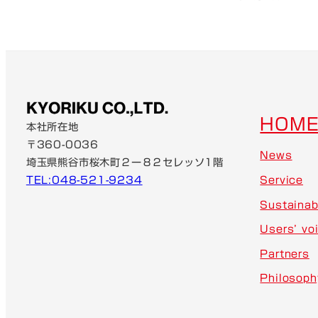
投稿日
HOM
本社所在地
〒360-0036
News
埼玉県熊谷市桜木町２ー８２セレッソ1階
TEL:048-521-9234
Service
Sustainabi
Users’ vo
Partners
Philosoph