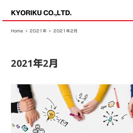
メ
イ
ン
コ
Home
2021年
2021年2月
ン
テ
ン
2021年2月
ツ
へ
移
動